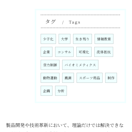
タグ
Tags
少子化
大学
生き残り
情報教育
企業
コンサル
可視化
流体抵抗
空力制御
バイオミメティクス
動物運動
風洞
スポーツ用品
制作
企画
分析
製品開発や技術革新において、理論だけでは解決できな
お問い合わせはこちら