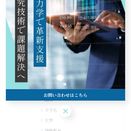
カテゴリー
Categories
全てのカテゴリー
研究技術
スポーツ
生物
流体力学
お問い合わせはこちら
講演
お問い合わせはこちら
少子化
大学
情報教育