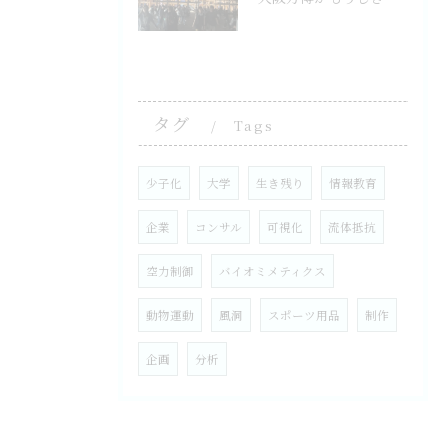
タグ
Tags
少子化
大学
生き残り
情報教育
企業
コンサル
可視化
流体抵抗
空力制御
バイオミメティクス
動物運動
風洞
スポーツ用品
制作
企画
分析