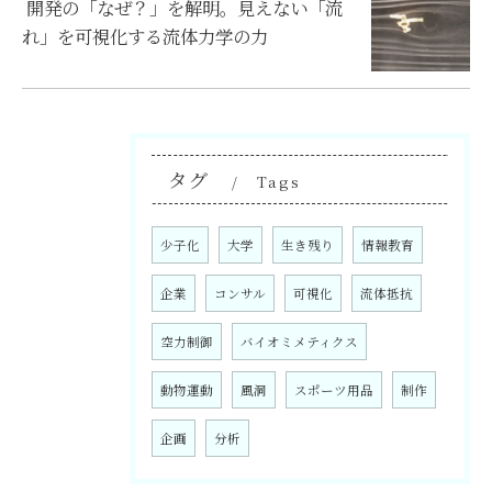
開発の「なぜ？」を解明。見えない「流
れ」を可視化する流体力学の力
タグ
Tags
少子化
大学
生き残り
情報教育
企業
コンサル
可視化
流体抵抗
空力制御
バイオミメティクス
動物運動
風洞
スポーツ用品
制作
企画
分析