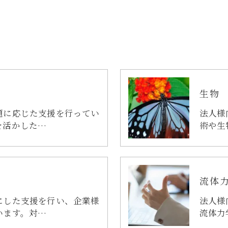
生物
題に応じた支援を行ってい
法人様
を活かした…
術や生
流体
にした支援を行い、企業様
法人様
います。対…
流体力