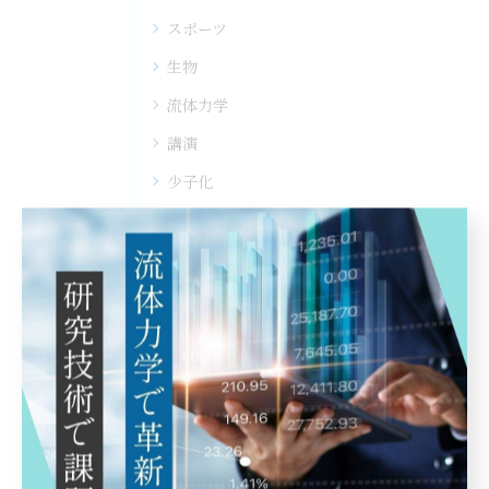
スポーツ
生物
流体力学
講演
少子化
大学
情報教育
最近の投稿
Recent
Posts
2025/10/29