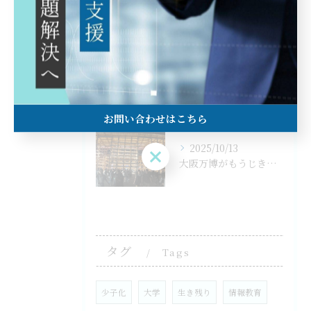
これからオランダで国際会議FLUCOME2025
2025/10/29
Nakayama-Wei Awardを受賞
お問い合わせはこちら
2025/10/13
お問い合わせはこちら
大阪万博がもうじき閉会10/14
タグ
Tags
少子化
大学
生き残り
情報教育