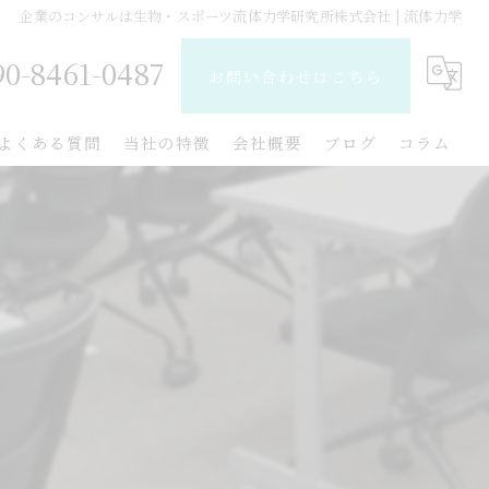
企業のコンサルは生物・スポーツ流体力学研究所株式会社 | 流体力学
90-8461-0487
お問い合わせはこちら
よくある質問
当社の特徴
会社概要
ブログ
コラム
研究技術
スポーツ
生物
流体力学
講演