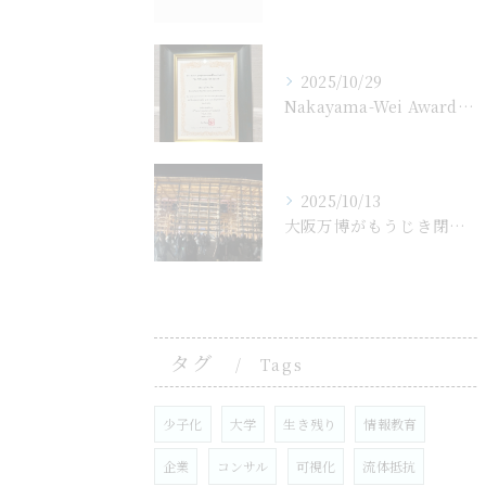
2025/10/29
Nakayama-Wei Awardを受賞
2025/10/13
大阪万博がもうじき閉会10/14
タグ
Tags
少子化
大学
生き残り
情報教育
企業
コンサル
可視化
流体抵抗